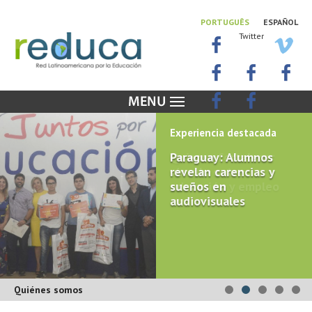
PORTUGUÊS
ESPAÑOL
Twitter
Experiencia destacada
Paraguay: Alumnos
revelan carencias y
sueños en
audiovisuales
Quiénes somos