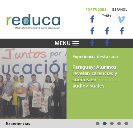
PORTUGUÊS
ESPAÑOL
Twitter
Experiencia destacada
Paraguay: Alumnos
revelan carencias y
sueños en
audiovisuales
Experiencias