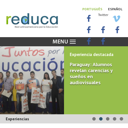
PORTUGUÊS
ESPAÑOL
Twitter
Experiencia destacada
Paraguay: Alumnos
revelan carencias y
sueños en
audiovisuales
Experiencias