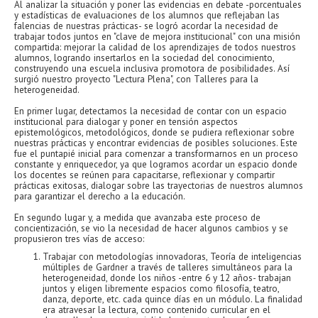
Al analizar la situación y poner las evidencias en debate -porcentuales
y estadísticas de evaluaciones de los alumnos que reflejaban las
falencias de nuestras prácticas- se logró acordar la necesidad de
trabajar todos juntos en "clave de mejora institucional" con una misión
compartida: mejorar la calidad de los aprendizajes de todos nuestros
alumnos, logrando insertarlos en la sociedad del conocimiento,
construyendo una escuela inclusiva promotora de posibilidades. Así
surgió nuestro proyecto "Lectura Plena", con Talleres para la
heterogeneidad.
En primer lugar, detectamos la necesidad de contar con un espacio
institucional para dialogar y poner en tensión aspectos
epistemológicos, metodológicos, donde se pudiera reflexionar sobre
nuestras prácticas y encontrar evidencias de posibles soluciones. Este
fue el puntapié inicial para comenzar a transformarnos en un proceso
constante y enriquecedor, ya que logramos acordar un espacio donde
los docentes se reúnen para capacitarse, reflexionar y compartir
prácticas exitosas, dialogar sobre las trayectorias de nuestros alumnos
para garantizar el derecho a la educación.
En segundo lugar y, a medida que avanzaba este proceso de
concientización, se vio la necesidad de hacer algunos cambios y se
propusieron tres vías de acceso:
Trabajar con metodologías innovadoras, Teoría de inteligencias
múltiples de Gardner a través de talleres simultáneos para la
heterogeneidad, donde los niños -entre 6 y 12 años- trabajan
juntos y eligen libremente espacios como filosofía, teatro,
danza, deporte, etc. cada quince días en un módulo. La finalidad
era atravesar la lectura, como contenido curricular en el