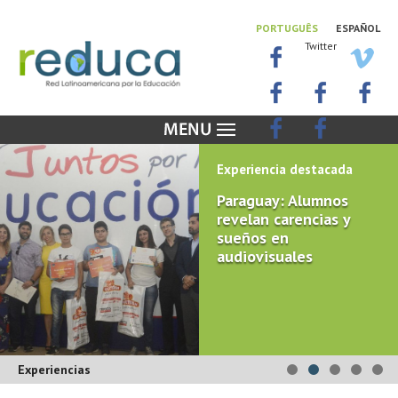
PORTUGUÊS
ESPAÑOL
Twitter
Experiencia destacada
Paraguay: Alumnos
revelan carencias y
sueños en
audiovisuales
Experiencias