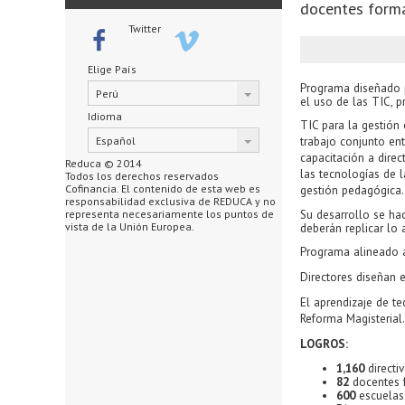
docentes form
Twitter
Elige País
Programa diseñado p
Perú
el uso de las TIC, p
Idioma
TIC para la gestión
Español
trabajo conjunto en
capacitación a direc
Reduca © 2014
las
tecnologías
de l
Todos los derechos reservados
Cofinancia. El contenido de esta web es
gestión pedagógica.
responsabilidad exclusiva de REDUCA y no
representa necesariamente los puntos de
Su desarrollo se hac
vista de la Unión Europea.
deberán replicar lo 
Programa alineado a
Directores diseñan 
El aprendizaje de te
Reforma Magisterial.
LOGROS:
1,160
directi
82
docentes 
600
escuelas 