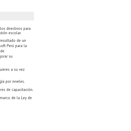
os directivos para
tión escolar.
resultado de un
oft Perú para la
 de
jorar su
uieres a su vez
ía por niveles.
res de capacitación.
l marco de la Ley de