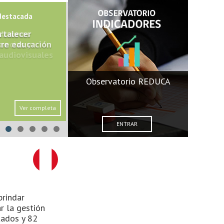
destacada
Alumnos
encias y
audiovisuales
Observatorio REDUCA
Ver completa
ENTRAR
brindar
r la gestión
tados y 82