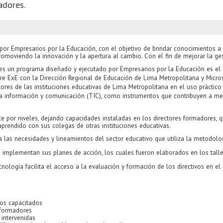
adores.
or Empresarios por la Educación, con el objetivo de brindar conocimientos a l
romoviendo la innovación y la apertura al cambio. Con el fin de mejorar la ges
 es un programa diseñado y ejecutado por Empresarios por la Educación es el 
tre ExE con la Dirección Regional de Educación de Lima Metropolitana y Micros
tores de las instituciones educativas de Lima Metropolitana en el uso práctico
a información y comunicación (TIC), como instrumentos que contribuyen a me
e por niveles, dejando capacidades instaladas en los directores formadores, q
aprendido con sus colegas de otras instituciones educativas.
 las necesidades y lineamientos del sector educativo que utiliza la metodolog
e implementan sus planes de acción, los cuales fueron elaborados en los talle
cnología facilita el acceso a la evaluación y formación de los directivos en e
vos capacitados
formadores
intervenidas