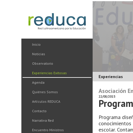
Inicio
Noticias
Observatorio
Experiencias Exitosas
Experiencias
Agenda
Asociación E
Quiénes Somos
22/08/2015
Programa
Artículos REDUCA
Contacto
Programa diseñ
Narrativa Red
conocimientos a
escolar. Conta
Encuentro Ministros