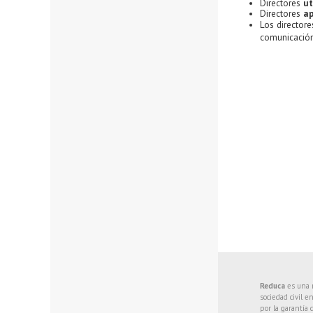
Directores
ut
Directores
ap
Los director
comunicación
Reduca
es una r
sociedad civil e
por la garantía 