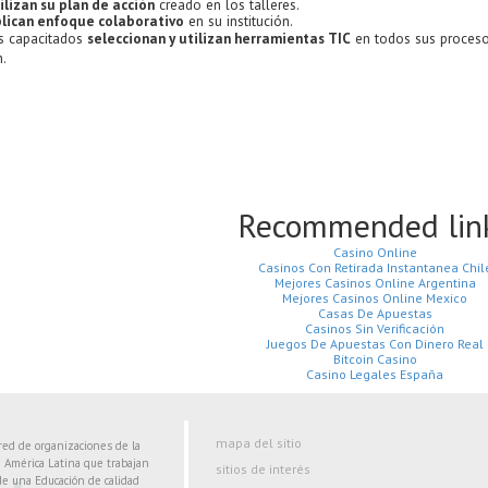
ilizan su plan de acción
creado en los talleres.
lican enfoque colaborativo
en su institución.
es capacitados
seleccionan y utilizan herramientas TIC
en todos sus proceso
.
Recommended lin
Casino Online
Casinos Con Retirada Instantanea Chil
Mejores Casinos Online Argentina
Mejores Casinos Online Mexico
Casas De Apuestas
Casinos Sin Verificación
Juegos De Apuestas Con Dinero Real
Bitcoin Casino
Casino Legales España
mapa del sitio
ed de organizaciones de la
n América Latina que trabajan
sitios de interés
de una Educación de calidad