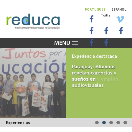
PORTUGUÊS
ESPAÑOL
Twitter
Experiencia destacada
Paraguay: Alumnos
revelan carencias y
sueños en
audiovisuales
Experiencias