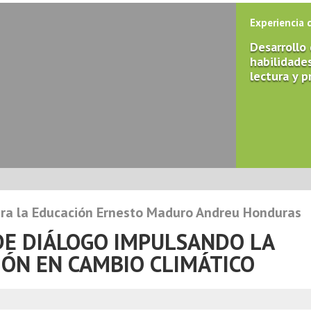
Experiencia 
Experiencia 
Desarrollo
Taller “La 
habilidade
pilar fund
lectura y p
el desarrol
comunidad 
ra la Educación Ernesto Maduro Andreu Honduras
DE DIÁLOGO IMPULSANDO LA
IÓN EN CAMBIO CLIMÁTICO