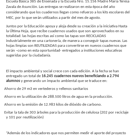
Escuela Básica 385 de Ensenada y la Escuela Nro. 15.156 Madre María Teresa
Zavala de Asunción. Las entregas se realizaron en esta época del año
considerando que los cuadernos llegan como refuerzo a los kits escolares del
MEC, por lo que serán utilizados a partir del mes de agosto.
Juntos por la Educación apoya y aloja desde su creación a la iniciativa Hasta
la Última Hoja, que recibe cuadernos usados que son aprovechados en su
totalidad: las hojas escritas así como las tapas son RECICLADAS
industrialmente en una cartonería, de manera a conseguir tapas nuevas. Las
hojas limpias son REUTILIZADAS para convertirse en nuevos cuadernos que
serán –como en esta oportunidad- entregados a instituciones educativas
sugeridas por la ciudadanía.
El impacto ambiental y social crece con cada edición. A la fecha se han
entregado un total de
16.245 cuadernos nuevos beneficiando a 2.794
alumnos
y generando un impacto ambiental que se traduce en:
Ahorro de 29 m3 en vertederos y rellenos sanitarios
Ahorro en la utilización de 288.500 litros de agua en la producción.
Ahorro en la emisión de 12.983 kilos de dióxido de carbono.
Evitar la tala de 303 árboles para la producción de celulosa (202 por reciclaje
y 101 por reutilización)
“Además de los indicadores que nos permiten medir el aporte del proyecto