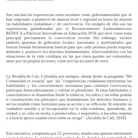
Son muchas las experiencias tanto escolares como gubernamentales que se
han empezado a promover de manera local y regional en busca de mejorar
las habilidades ciudadanas y de convivencia. Un ejemplo de ello son las
experiencias galardonadas por el Reconocimiento Latinoamericano
REDUCA a Prácticas Innovadoras en Educación 2018 que tuvo como tema
principal precisamente la convivencia escolar. Sin embargo, existen
también apuestas de gobiernos locales, nacionales y multilaterales que
buscan brindar herramientas básicas para que cada persona pueda respetar,
defender y promover los derechos fundamentales, relacionándolos con las
situaciones de la vida cotidiana en las que éstos pueden ser vulnerados,
tanto por las propias acciones, como por las acciones de otros.
La Alcaldía de Cali, Colombia por ejemplo, afirma desde su programa “Mi
Comunidad es escuela” que: las “competencias ciudadanas representan las
habilidades y los conocimientos necesarios para construir convivencia,
participar democráticamente y valorar el pluralismo. Si estas habilidades y
conocimientos se desarrollan desde la infancia, los niños y las niñas podrán
ir construyendo los principios que fundamentan los derechos humanos y
así los tendrán como horizonte para su acción y su reflexión. Al entender su
verdadero sentido y al incorporarlos en la vida cotidiana, aprenderán, de
verdad y no sólo en teoría, a promoverlos, a respetarlos, a hacerlos respetar
y a buscar apoyo cuando éstos estén en riesgo”. (Alcaldía de Cali, 2018)
Esta iniciativa, compuesta por 22 proyectos, resulta una apuesta interesante
ya que incluye la participación activa de la familia, la comunidad, el