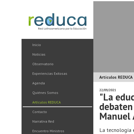
Inicio
Noticias
Observatorio
Experiencias Exitosas
Artículos REDUCA
Agenda
22/09/2021
Quiénes Somos
"La educ
Artículos REDUCA
debaten 
Contacto
Manuel 
Narrativa Red
La tecnología 
Encuentro Ministros