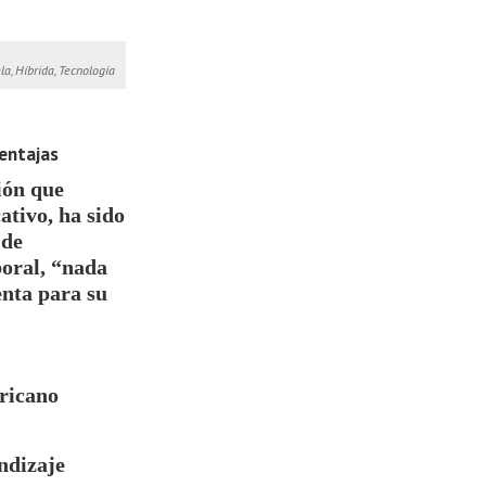
la, Híbrida, Tecnología
entajas
ión que
ativo, ha sido
 de
boral, “nada
enta para su
ricano
ndizaje