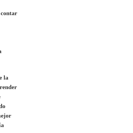
 contar
a
e la
render
e
ndo
mejor
ía