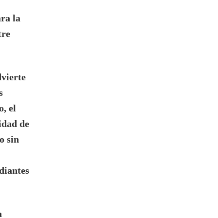
ra la
tre
vierte
s
, el
idad de
o sin
diantes
a