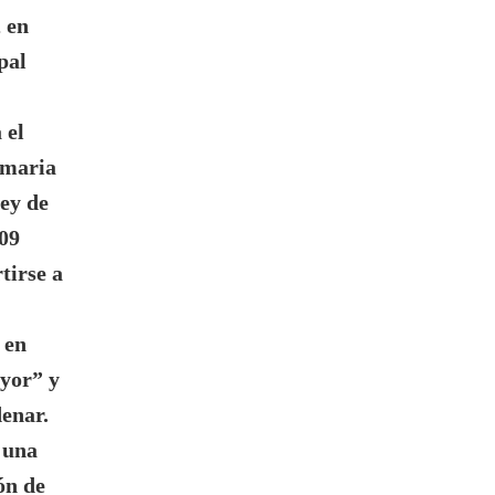
 en
pal
 el
imaria
Ley de
109
tirse a
 en
ayor” y
denar.
 una
ón de