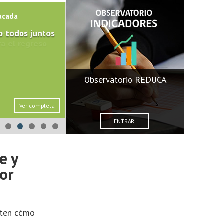
acada
o todos juntos
Observatorio REDUCA
Ver completa
ENTRAR
e y
or
aten cómo