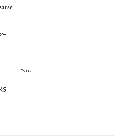
zarse
se-
Tweet
ks
e