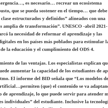
ergencia…, es necesario… recrear un ecosistema
busto,
que se pueda sostener en el tiempo
… que debe
 clase estructurados y definidos”
alineados con una
ás amplia de transformación”. UNESCO -abril 2021-
có la necesidad de reformar el aprendizaje y las
igitales en los países más poblados para estimular l
de la educación y el cumplimiento del ODS 4.
miento de las ventajas
. Los especialistas explican qu
uede aumentar la capacidad de los estudiantes de
ap
itmo
. El informe del BID señala que
“Los modelos d
artificial…permiten (que) el contenido se va adapta
o de aprendizaje, lo que puede servir para
atender 
es individuales
”
del estudiante. Inclusive la tecnolog