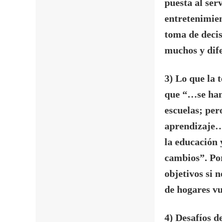
puesta al ser
entretenimien
toma de decis
muchos y dif
3) Lo que la 
que “…se han
escuelas; per
aprendizaje… 
la educación 
cambios”. Por
objetivos
si 
de hogares vu
4) Desafíos de