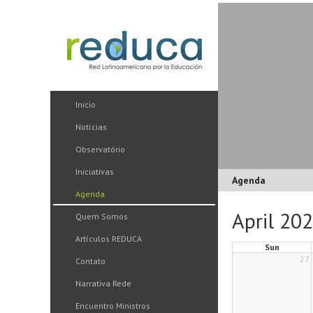
Inicio
Notícias
Observatório
Iniciativas
Agenda
Agenda
April 20
Quem Somos
Artículos REDUCA
Sun
27
Contato
Narrativa Rede
Encuentro Ministros