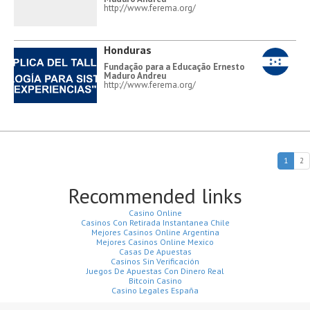
http://www.ferema.org/
Honduras
Fundação para a Educação Ernesto
Maduro Andreu
http://www.ferema.org/
1
2
Recommended links
Casino Online
Casinos Con Retirada Instantanea Chile
Mejores Casinos Online Argentina
Mejores Casinos Online Mexico
Casas De Apuestas
Casinos Sin Verificación
Juegos De Apuestas Con Dinero Real
Bitcoin Casino
Casino Legales España